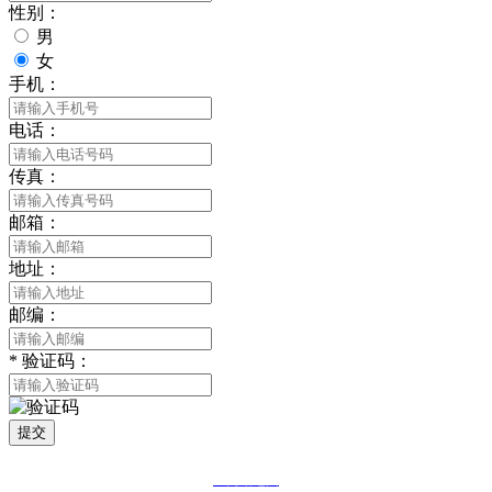
性别：
男
女
手机：
电话：
传真：
邮箱：
地址：
邮编：
*
验证码：
提交
网站地图