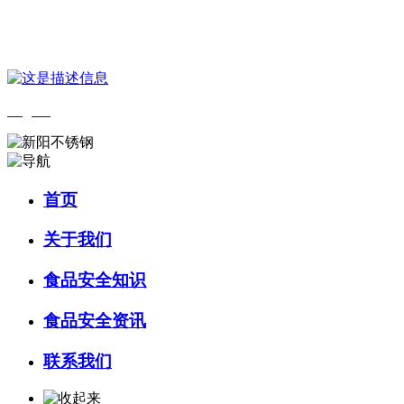
您好，欢迎来到 河北J9集团(china)官网食品 官方网站！
English
首页
关于我们
食品安全知识
食品安全资讯
联系我们