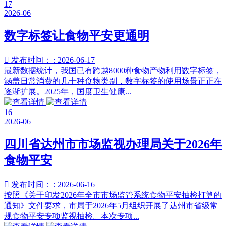
17
2026-06
数字标签让食物平安更通明

发布时间： : 2026-06-17
最新数据统计，我国已有跨越8000种食物产物利用数字标签，
涵盖日常消费的几十种食物类别，数字标签的使用场景正正在
逐渐扩展。2025年，国度卫生健康...
16
2026-06
四川省达州市市场监视办理局关于2026年
食物平安

发布时间： : 2026-06-16
按照《关于印发2026年全市市场监管系统食物平安抽检打算的
通知》文件要求，市局于2026年5月组织开展了达州市省级常
规食物平安专项监视抽检。本次专项...