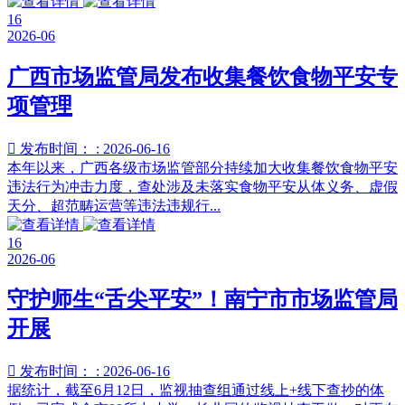
16
2026-06
广西市场监管局发布收集餐饮食物平安专
项管理

发布时间： : 2026-06-16
本年以来，广西各级市场监管部分持续加大收集餐饮食物平安
违法行为冲击力度，查处涉及未落实食物平安从体义务、虚假
天分、超范畴运营等违法违规行...
16
2026-06
守护师生“舌尖平安”！南宁市市场监管局
开展

发布时间： : 2026-06-16
据统计，截至6月12日，监视抽查组通过线上+线下查抄的体