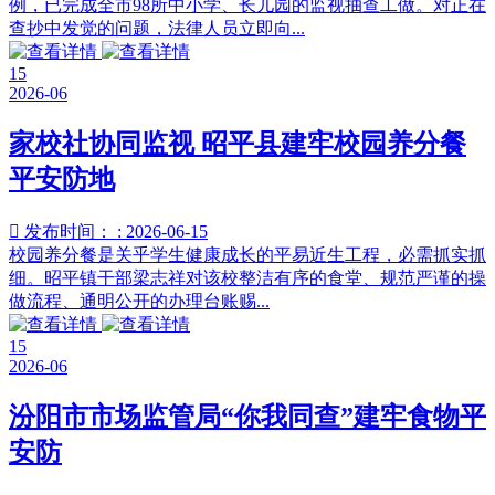
例，已完成全市98所中小学、长儿园的监视抽查工做。对正在
查抄中发觉的问题，法律人员立即向...
15
2026-06
家校社协同监视 昭平县建牢校园养分餐
平安防地

发布时间： : 2026-06-15
校园养分餐是关乎学生健康成长的平易近生工程，必需抓实抓
细。昭平镇干部梁志祥对该校整洁有序的食堂、规范严谨的操
做流程、通明公开的办理台账赐...
15
2026-06
汾阳市市场监管局“你我同查”建牢食物平
安防