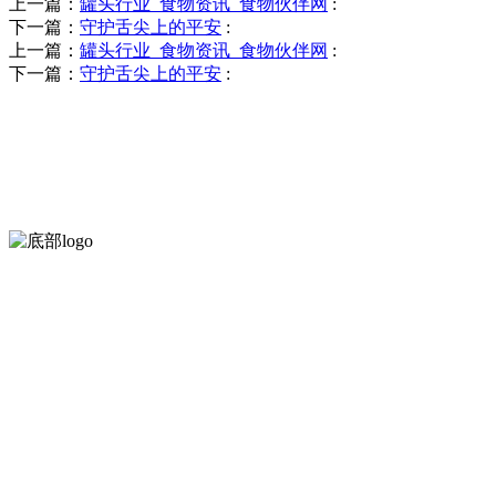
上一篇：
罐头行业_食物资讯_食物伙伴网
:
下一篇：
守护舌尖上的平安
:
上一篇：
罐头行业_食物资讯_食物伙伴网
:
下一篇：
守护舌尖上的平安
:
河北J9集团(china)官网食品有限公司创建于1991年，是经省级
等。
服务支持
关于我们
食品安全知识