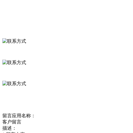
食品安全资讯
联系我们
联系方式
河北省保定市徐水县崔庄镇吴庄村
0312-8799456 18633256098
delishipin@yeah.net
给我留言
留言应用名称：
客户留言
描述：