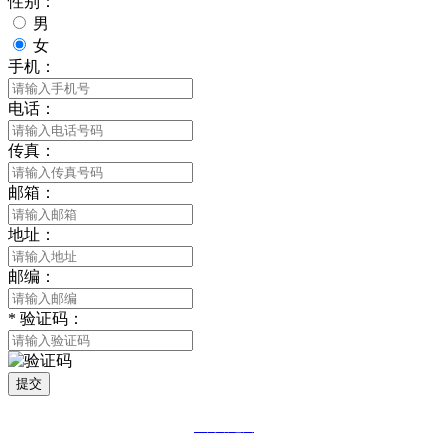
性别：
男
女
手机：
电话：
传真：
邮箱：
地址：
邮编：
*
验证码：
提交
网站地图